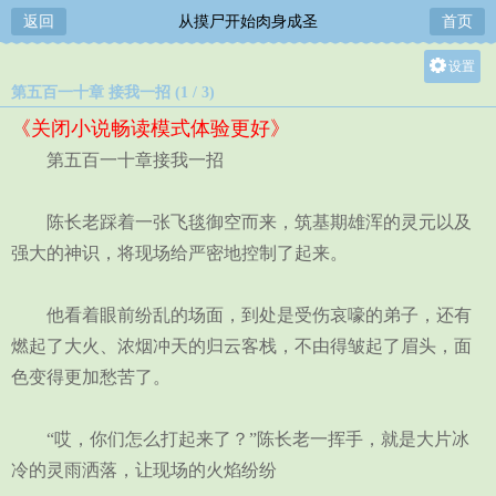
返回
从摸尸开始肉身成圣
首页
设置
第五百一十章 接我一招 (1 / 3)
关灯
《关闭小说畅读模式体验更好》
大
第五百一十章接我一招
中
小
陈长老踩着一张飞毯御空而来，筑基期雄浑的灵元以及
强大的神识，将现场给严密地控制了起来。
他看着眼前纷乱的场面，到处是受伤哀嚎的弟子，还有
燃起了大火、浓烟冲天的归云客栈，不由得皱起了眉头，面
色变得更加愁苦了。
“哎，你们怎么打起来了？”陈长老一挥手，就是大片冰
冷的灵雨洒落，让现场的火焰纷纷