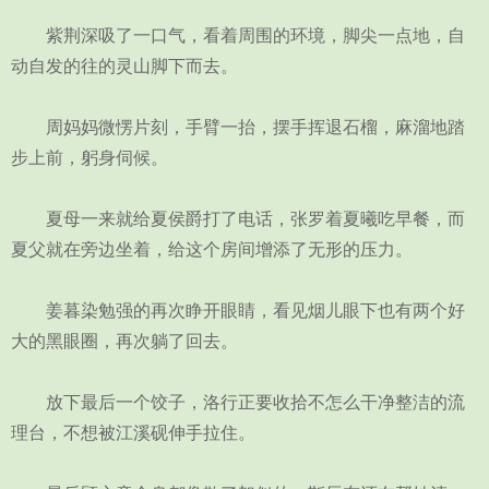
紫荆深吸了一口气，看着周围的环境，脚尖一点地，自
动自发的往的灵山脚下而去。
周妈妈微愣片刻，手臂一抬，摆手挥退石榴，麻溜地踏
步上前，躬身伺候。
夏母一来就给夏侯爵打了电话，张罗着夏曦吃早餐，而
夏父就在旁边坐着，给这个房间增添了无形的压力。
姜暮染勉强的再次睁开眼睛，看见烟儿眼下也有两个好
大的黑眼圈，再次躺了回去。
放下最后一个饺子，洛行正要收拾不怎么干净整洁的流
理台，不想被江溪砚伸手拉住。