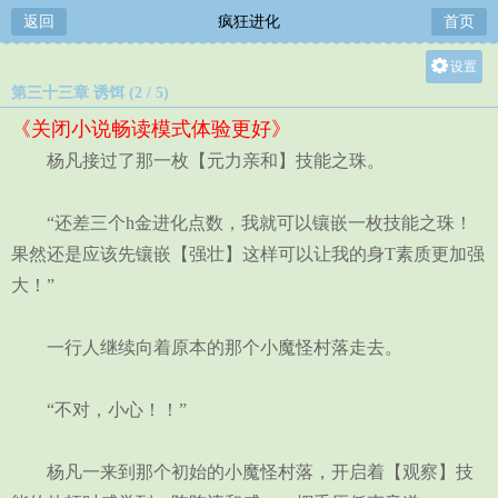
返回
疯狂进化
首页
设置
第三十三章 诱饵 (2 / 5)
关灯
《关闭小说畅读模式体验更好》
大
杨凡接过了那一枚【元力亲和】技能之珠。
中
小
“还差三个h金进化点数，我就可以镶嵌一枚技能之珠！
果然还是应该先镶嵌【强壮】这样可以让我的身T素质更加强
大！”
一行人继续向着原本的那个小魔怪村落走去。
“不对，小心！！”
杨凡一来到那个初始的小魔怪村落，开启着【观察】技