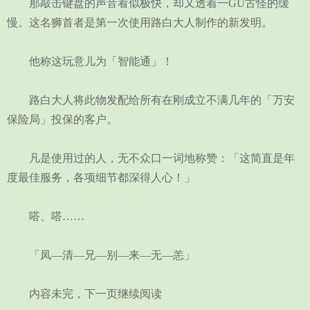
那敲击键盘的声音看似极快，却又透着一GU古怪的缓
慢。这名狮首者是第一次使用路白大人制作的新发明。
他称这玩意儿为「智能通」！
路白大人将此物发配给所有在刚成立不满几年的「万安
保险局」投保的客户。
凡是使用过的人，无不众口一词地称赞：「这简直是年
度最佳服务，各项细节都深得人心！」
嗒、嗒……
「凤—清—兄—别—来—无—恙」
内容未完，下一页继续阅读