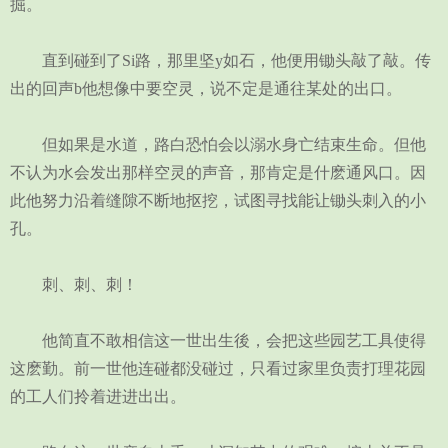
掘。
直到碰到了Si路，那里坚y如石，他便用锄头敲了敲。传
出的回声b他想像中要空灵，说不定是通往某处的出口。
但如果是水道，路白恐怕会以溺水身亡结束生命。但他
不认为水会发出那样空灵的声音，那肯定是什麽通风口。因
此他努力沿着缝隙不断地抠挖，试图寻找能让锄头刺入的小
孔。
刺、刺、刺！
他简直不敢相信这一世出生後，会把这些园艺工具使得
这麽勤。前一世他连碰都没碰过，只看过家里负责打理花园
的工人们拎着进进出出。