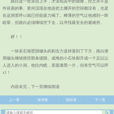
路白这一世亲自上手，才深知其中的艰难，挖土并不是
件容易的事。更何况现在他连把土挪开的空间都没有，光是
在这洞里呼x1就已经筋疲力竭了。稀薄的空气让他感到一阵
眩晕，但路白必须继续挖下去，以寻找最安全的避难所。
砰！！
一块岩石墙壁因锄头的刺击力道掉落到了下方，路白便
用锄头继续抠挖那条缝隙。成堆的小石块裂开成一个足以让
人进入的小洞。他往内瞧，里面漆黑一片，但有空气可以呼
x1！
内容未完，下一页继续阅读
上一章
加书签
回目录
下一页