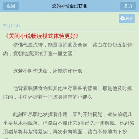
返回
您的补偿金已获准
首页
设置
22 (1 / 4)
关灯
《关闭小说畅读模式体验更好》
大
彷佛气血流转，能量喷涌遍及全身！路白在短短五刻钟
中
内，竟朝地底深挖了逾一里之遥！
小
这若不叫作逃命，还能称作什麽！
他背着装满食物和其他生存装备的背囊，那是他及时抓
取的，手中还握着一把随身携带的小锄头。
此刻它尽职地发挥着作用，直到开始摇晃，锄头前端几
乎要从木柄脱落。但路白不愿让它b自己先一步解脱。他赶紧
用稻草将其紮得紧实，再次刺向地面！路白不停地向下挖