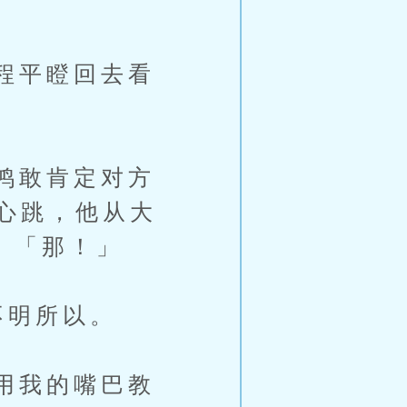
程平瞪回去看
鸿敢肯定对方
心跳，他从大
。「那！」
明所以。
用我的嘴巴教