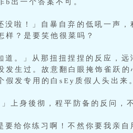
非b出一个答案不可。
啦！」自暴自弃的低吼一声，
怎样？是要笑他很菜吗？
。」从那扭扭捏捏的反应，远
没发生过。故意翻白眼掩饰雀跃的
个假发专用的白sEy质假人头出来
上身後彻，程平防备的反问，不
给你练习啊！不然你要我亲自