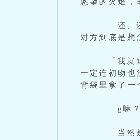
慾望的火焰，
「还、还没
对方到底是想
「我就知道
一定连初吻也
背袋里拿了一
「g嘛？」
「当然是要