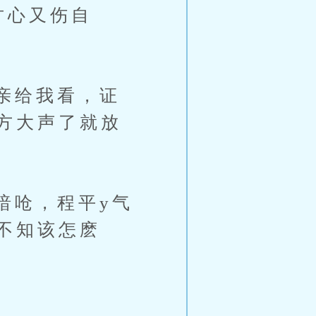
甘心又伤自
亲给我看，证
方大声了就放
呛，程平y气
不知该怎麽