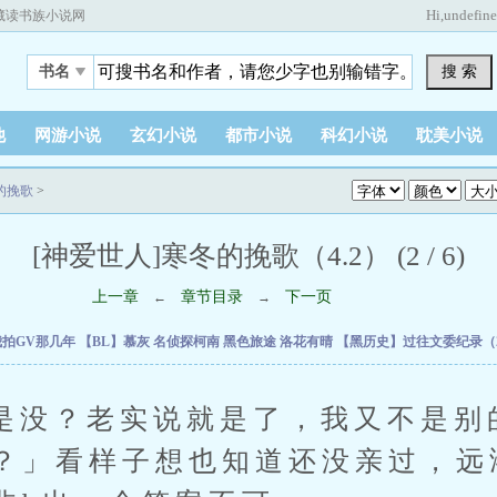
Hi,
undefin
藏读书族小说网
搜 索
书名
他
网游小说
玄幻小说
都市小说
科幻小说
耽美小说
冬的挽歌
>
[神爱世人]寒冬的挽歌（4.2） (2 / 6)
上一章
章节目录
下一页
←
→
我拍GV那几年
【BL】慕灰
名侦探柯南 黑色旅途
洛花有晴
【黑历史】过往文委纪录（20
？老实说就是了，我又不是别的
？」看样子想也知道还没亲过，远