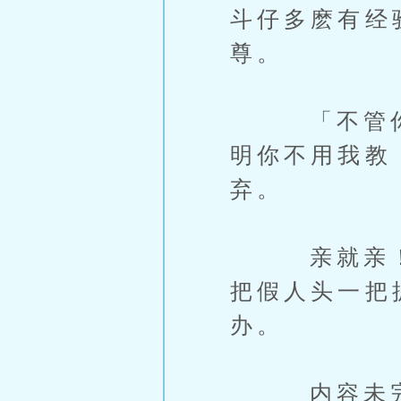
斗仔多麽有经
尊。
「不管你？
明你不用我教
弃。
亲就亲！怕
把假人头一把
办。
内容未完，