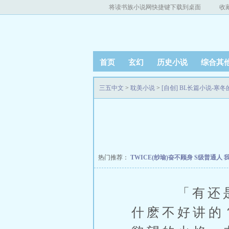
将读书族小说网快捷键下载到桌面
收
首页
玄幻
历史小说
综合其
三五中文
>
耽美小说
>
[自创] BL长篇小说-寒
热门推荐：
TWICE(纱瑜)奋不顾身
S级普通人
「有还是没
什麽不好讲的