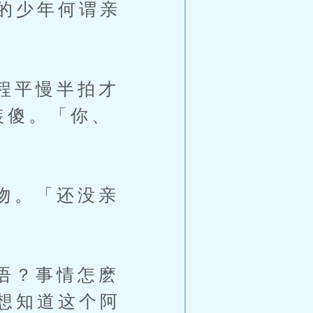
的少年何谓亲
程平慢半拍才
装傻。「你、
吻。「还没亲
语？事情怎麽
想知道这个阿