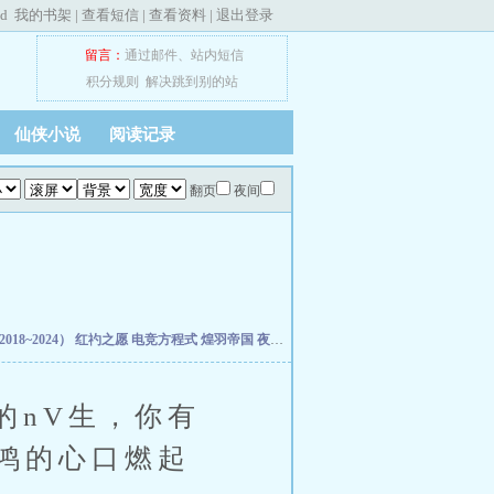
ed
我的书架
|
查看短信
|
查看资料
|
退出登录
留言：
通过邮件
、
站内短信
积分规则
解决跳到别的站
仙侠小说
阅读记录
翻页
夜间
18~2024）
红礿之愿
电竞方程式
煌羽帝国
夜班花店不打烊
驯服的狮子
霜成三日香
nV生，你有
鸿的心口燃起