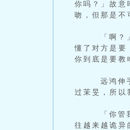
你吗？」故意
吻，但那是不
「啊？」不
懂了对方是要
你到底是要教
远鸿伸手在
过茉旻，所以
「你管我怎
往越来越诡异