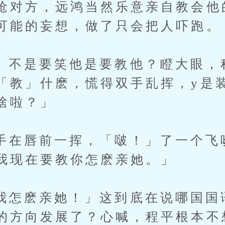
呛对方，远鸿当然乐意亲自教会他
可能的妄想，做了只会把人吓跑。
是要笑他是要教他？瞪大眼，
「教」什麽，慌得双手乱挥，y是
啥啦？」
唇前一挥，「啵！」了一个飞
我现在要教你怎麽亲她。」
麽亲她！」这到底在说哪国国
的方向发展了？心喊，程平根本不