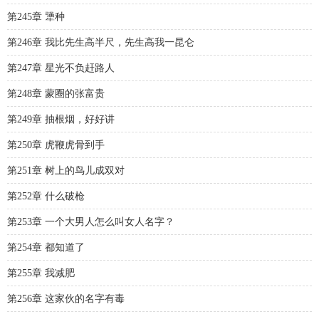
第245章 犟种
第246章 我比先生高半尺，先生高我一昆仑
第247章 星光不负赶路人
第248章 蒙圈的张富贵
第249章 抽根烟，好好讲
第250章 虎鞭虎骨到手
第251章 树上的鸟儿成双对
第252章 什么破枪
第253章 一个大男人怎么叫女人名字？
第254章 都知道了
第255章 我减肥
第256章 这家伙的名字有毒