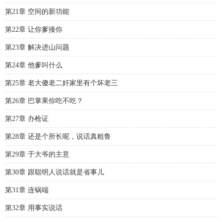
第21章 空间的新功能
第22章 让你爹揍你
第23章 解决进山问题
第24章 他爹叫什么
第25章 老大傻老二奸家里有个坏老三
第26章 巴掌果你吃不吃？
第27章 办枪证
第28章 还是个所长呢，说话真粗鲁
第29章 于大爷的主意
第30章 跟聪明人说话就是省事儿
第31章 连锅端
第32章 用事实说话