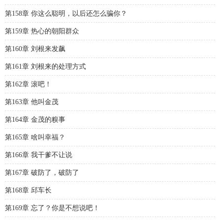
第158章 你这么聪明，以后还怎么骗你？
第159章 热心的朝阳群众
第160章 刘根来发飙
第161章 刘根来的处理方式
第162章 滚吧！
第163章 他叫金茂
第164章 金茂的糗事
第165章 啥叫幸福？
第166章 我干爹不让说
第167章 破防了，破防了
第168章 邱车长
第169章 忘了？你是不想说吧！