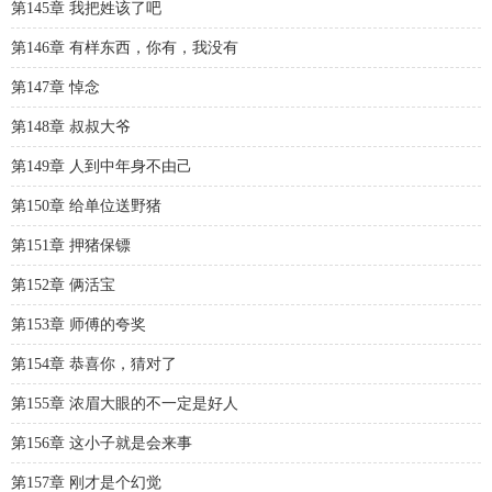
第145章 我把姓该了吧
第146章 有样东西，你有，我没有
第147章 悼念
第148章 叔叔大爷
第149章 人到中年身不由己
第150章 给单位送野猪
第151章 押猪保镖
第152章 俩活宝
第153章 师傅的夸奖
第154章 恭喜你，猜对了
第155章 浓眉大眼的不一定是好人
第156章 这小子就是会来事
第157章 刚才是个幻觉