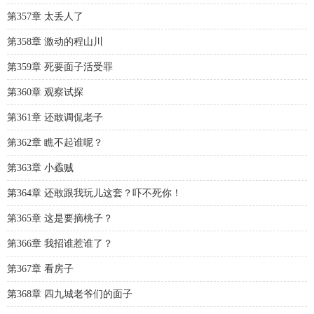
第357章 太丢人了
第358章 激动的程山川
第359章 死要面子活受罪
第360章 观察试探
第361章 还敢调侃老子
第362章 瞧不起谁呢？
第363章 小蟊贼
第364章 还敢跟我玩儿这套？吓不死你！
第365章 这是要摘桃子？
第366章 我招谁惹谁了？
第367章 看房子
第368章 四九城老爷们的面子