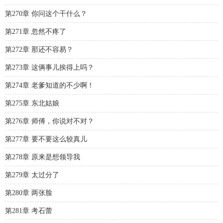
第270章 你问这个干什么？
第271章 忽然不疼了
第272章 那还不容易？
第273章 这俩事儿挨得上吗？
第274章 老爹知道的不少啊！
第275章 东北姑娘
第276章 师傅，你说对不对？
第277章 要不要这么较真儿
第278章 原来是想领导我
第279章 太过分了
第280章 两张脸
第281章 考石蕾