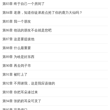
第83章 终于自己一个房间了
第84章 老唐，知道你徒弟差点抢了你的鹿力大仙吗？
第85章 我一个朋友
第86章 他说的朋友不会就是您吧
第87章 这是要提拔他
第88章 什么最重要
第89章 为啥是好东西
第90章 再去鸽子市
第91章 被盯上了
第92章 不用谢我，这是我应该做的
第93章 你把耳朵凑过来
第94章 张奶奶耳朵可灵了
第95章 完美借口