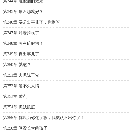
第344章 鹿鞭酒的效果
第345章 啥叫那就好？
第346章 要是出事儿了，你别管
第347章 郑老担飘了
第348章 周有矿醒悟了
第349章 真出事儿了
第350章 就这？
第351章 去见陈平安
第352章 咱不欠人情
第353章 黄点
第354章 抓贼抓脏
第355章 你以为你化了妆，我就认不出你了？
第356章 俩没长大的孩子