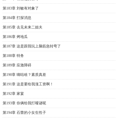
第183章 刘敏有对象了
第184章 打探消息
第185章 去见未来二姐夫
第186章 烤地瓜
第187章 这是跟我玩上脑筋急转弯了
第188章 特务
第189章 应激障碍
第190章 嘀咕啥？素质真差
第191章 这是要给我涨工资啊！
第192章 家宴
第193章 你俩给我打哑谜呢
第194章 石蕾的小女生性子