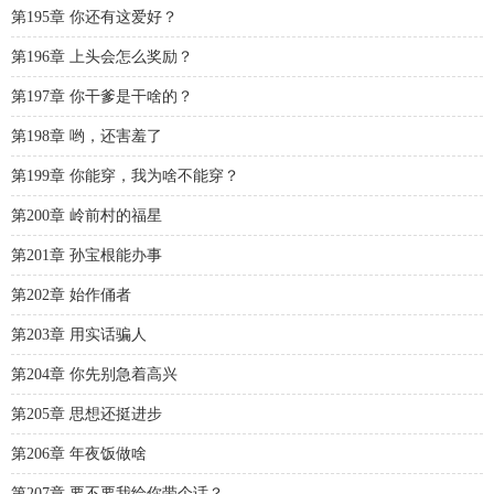
第195章 你还有这爱好？
第196章 上头会怎么奖励？
第197章 你干爹是干啥的？
第198章 哟，还害羞了
第199章 你能穿，我为啥不能穿？
第200章 岭前村的福星
第201章 孙宝根能办事
第202章 始作俑者
第203章 用实话骗人
第204章 你先别急着高兴
第205章 思想还挺进步
第206章 年夜饭做啥
第207章 要不要我给你带个话？