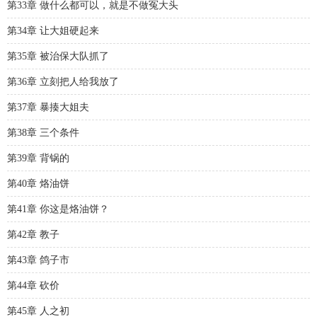
第33章 做什么都可以，就是不做冤大头
第34章 让大姐硬起来
第35章 被治保大队抓了
第36章 立刻把人给我放了
第37章 暴揍大姐夫
第38章 三个条件
第39章 背锅的
第40章 烙油饼
第41章 你这是烙油饼？
第42章 教子
第43章 鸽子市
第44章 砍价
第45章 人之初