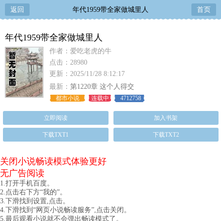
返回
年代1959带全家做城里人
首页
年代1959带全家做城里人
作者：爱吃老虎的牛
点击：28980
更新：2025/11/28 8:12:17
最新：
第1220章 这个人得交
都市小说
连载中
4712758
立即阅读
加入书架
下载TXT1
下载TXT2
关闭小说畅读模式体验更好
无广告阅读
1.打开手机百度。
2.点击右下方“我的”。
3.下滑找到设置,点击。
4.下滑找到“网页小说畅读服务”,点击关闭。
5.最后观看小说就不会弹出畅读模式了。