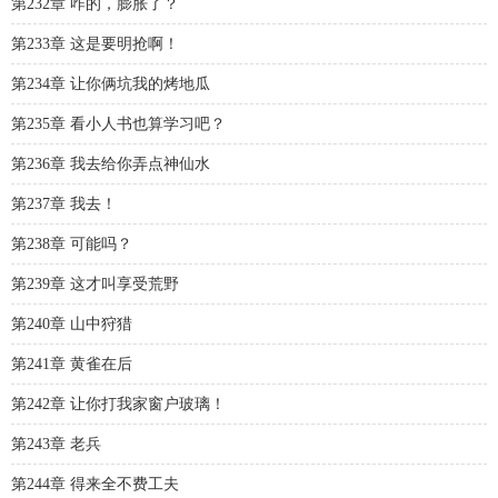
第232章 咋的，膨胀了？
第233章 这是要明抢啊！
第234章 让你俩坑我的烤地瓜
第235章 看小人书也算学习吧？
第236章 我去给你弄点神仙水
第237章 我去！
第238章 可能吗？
第239章 这才叫享受荒野
第240章 山中狩猎
第241章 黄雀在后
第242章 让你打我家窗户玻璃！
第243章 老兵
第244章 得来全不费工夫