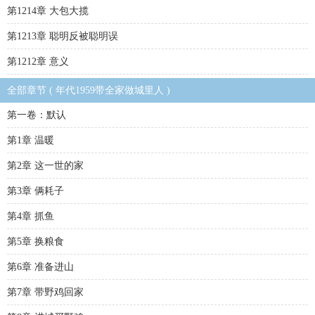
第1214章 大包大揽
第1213章 聪明反被聪明误
第1212章 意义
全部章节 ( 年代1959带全家做城里人 )
第一卷：默认
第1章 温暖
第2章 这一世的家
第3章 俩耗子
第4章 抓鱼
第5章 换粮食
第6章 准备进山
第7章 带野鸡回家