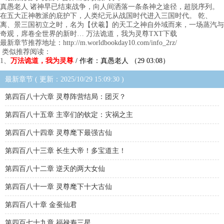
真愚老人 诸神早已结束战争，向人间洒落一条条神之途径，超脱序列。
在五大正神教派的庇护下，人类纪元从战国时代进入三国时代。 乾、
离、景三国初立之时，名为【伏羲】的天工之神自外域而来，一场蒸汽与
奇观，席卷全世界的新时… 万法诡道，我为灵尊TXT下载
最新章节推荐地址：http://m.worldbookday10.com/info_2rz/
类似推荐阅读：
1、
万法诡道，我为灵尊
/ 作者：真愚老人 （29 03:08）
最新章节 ( 更新：2025/10/29 15:09:30 )
第四百八十六章 灵尊阵营结局：团灭？
第四百八十五章 主宰们的钦定：灾祸之主
第四百八十四章 灵尊麾下最强古仙
第四百八十三章 长生大帝！多宝道主！
第四百八十二章 逆天的两大女仙
第四百八十一章 灵尊麾下十大古仙
第四百八十章 金蚕仙君
第四百七十九章 福禄寿三星