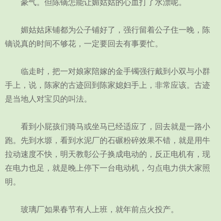
豪气。但陈镝怎能让媚姑姑的心血打了水漂呢。
媚姑姑床铺都为公子铺好了，强行留着公子住一晚，陈
镝说真的时间不够花，一定要回去有事要忙。
临走时，把一对娘家陪嫁的金手镯强行戴到小双与小群
手上，说，陈家的古迹回到陈家媳妇手上，非常应该。古迹
是当地人对宝贝的叫法。
看到小屁孩们骑马或坐马已经适应了，回去就是一路小
跑。先到水塬，看到水泥厂的石碾粉碎效果不错，就是用牛
拉动速度不快，明天教彰公子换成电动的，反正电机有，现
在电力也足，就是晚上停下一台电动机，匀点电力供大家照
明。
玻璃厂如果春节有人上班，就年前点火投产。