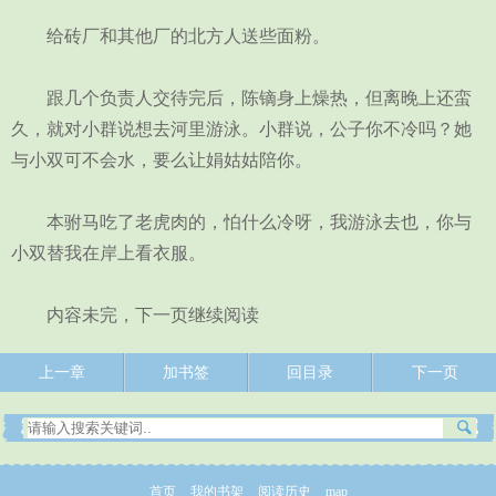
给砖厂和其他厂的北方人送些面粉。
跟几个负责人交待完后，陈镝身上燥热，但离晚上还蛮
久，就对小群说想去河里游泳。小群说，公子你不冷吗？她
与小双可不会水，要么让娟姑姑陪你。
本驸马吃了老虎肉的，怕什么冷呀，我游泳去也，你与
小双替我在岸上看衣服。
内容未完，下一页继续阅读
上一章
加书签
回目录
下一页
首页
我的书架
阅读历史
map