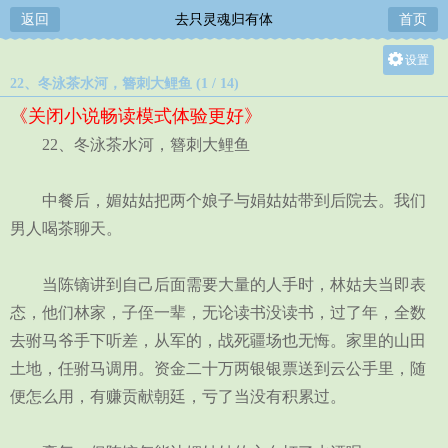
返回
去只灵魂归有体
首页
设置
22、冬泳茶水河，簪刺大鲤鱼 (1 / 14)
关灯
《关闭小说畅读模式体验更好》
大
22、冬泳茶水河，簪刺大鲤鱼
中
小
中餐后，媚姑姑把两个娘子与娟姑姑带到后院去。我们
男人喝茶聊天。
当陈镝讲到自己后面需要大量的人手时，林姑夫当即表
态，他们林家，子侄一辈，无论读书没读书，过了年，全数
去驸马爷手下听差，从军的，战死疆场也无悔。家里的山田
土地，任驸马调用。资金二十万两银银票送到云公手里，随
便怎么用，有赚贡献朝廷，亏了当没有积累过。