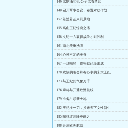
146 试制油印机 公子试着禁欲
149 召开军事会议，布置对欧作战
152 若兰若芷来到属地
155 高山王妃惊魂之痛
158 文明一方赢得战争才叫胜利
161 南北美重洗牌
164 心神不定的王爷
167 一旦喝醉，伤害就已经形成
170 欢快的晚会和有心事的宋大王妃
173 与王妃的气象万千
176 麻将与开通欧洲航线
179 准备占领新土地
182 王妃挨一刀，换来天下女性新生
185 喝杯红酒睡更解乏
188 开通欧洲航线