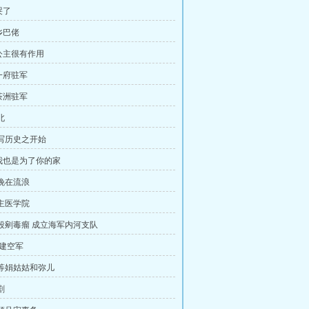
哭了
乡巴佬
公主很有作用
一府驻军
茶洲驻军
北
改写历史之开始
我也是为了你的家
昨晚在流浪
公主医学院
手段剜毒瘤 成立海军内河支队
 建空军
城等娟姑姑和弥儿
剧