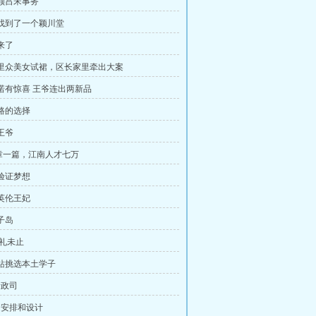
理顺吕宋事务
儿找到了一个颖川堂
来了
店里众美女试裙，区长家里牵出大案
许诺有惊喜 王爷连出两新品
道路的选择
王爷
章一篇，江南人才七万
在验证梦想
个英伦王妃
子岛
 礼未止
待站挑选本土学子
行政司
恩、安排和设计