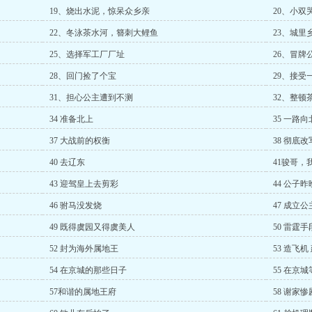
19、烧出水泥，惊呆众乡亲
20、小双
22、冬泳茶水河，簪刺大鲤鱼
23、城里
25、选择军工厂厂址
26、冒牌
28、回门捡了个宝
29、接受
31、担心公主遭到不测
32、整顿
34 准备北上
35 一路向
37 大战前的权衡
38 彻底
40 去辽东
41骏哥，
43 迎驾皇上去剪彩
44 公子
46 驸马没发烧
47 成立
49 既得虞园又得虞美人
50 雷霆
52 封为海外属地王
53 造飞机
54 在京城的那些日子
55 在京
57和谐的属地王府
58 谢家惨