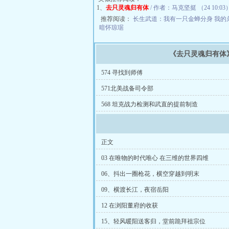
1、
去只灵魂归有体
/ 作者：马克坚挺 （24 10:03
推荐阅读：
长生武道：我有一只金蝉分身
我的
暗怀琼琚
《去只灵魂归有体
574 寻找到师傅
571北美战备司令部
568 坦克战力检测和武直的提前制造
正文
03 在唯物的时代唯心 在三维的世界四维
06、抖出一圈枪花，横空穿越到明末
09、横渡长江，夜宿岳阳
12 在浏阳董府的收获
15、轻风暖阳送客归，堂前跪拜祖宗位