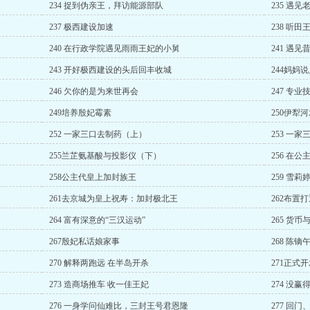
234 捉到伪亲王，拜访能源部队
235 遇
237 极西建设加速
238 听
240 在行政学院遇见雨雨王妃的小舅
241 遇
243 开好极西建设的头后回丰收城
244妈妈
246 欠你的是为来世再会
247 专业
249培养殷妃霉素
250伊犁
252 一家三口去制药（上）
253 一
255兰芷氨基酸与投影仪（下）
256 在
258公主代皇上加封族王
259 雪
261去京城为皇上祝寿：加封极北王
262布置
264 富有深意的“三汉运动”
265 货
267殷妃私话娘家事
268 陈镝
270 解释两跑远 在半岛开杀
271正式
273 造商场推车 收一佳王妃
274 没
276 一身学问仙难比，三封王号君恩隆
277 回