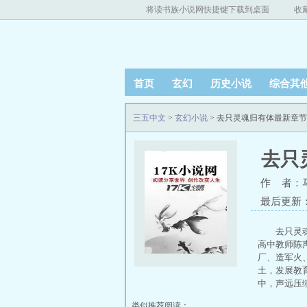
将读书族小说网快捷键下载到桌面
收
首页
玄幻
历史小说
综合其
三五中文
>
玄幻小说
> 去只灵魂归有体最新章
去只
作 者：
最后更新：20
去只灵
高中教师陈
厂、造军火
土，发展教
中，声远压
类似推荐阅读：