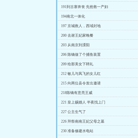
191到古寨奔丧 先抢救一产妇
194南北一体化
197 京城救人，西域封地
200 去谢王妃家晚餐
203 从南京到溧阳
206 陈镝做了个捕鱼装置
209 给那美女下聘礼
212 敏儿与凤飞的女儿红
215 向两位县令发出邀请
218陈镝有意亮王威
221 皇上赐婚人 半夜找上门
227 公主生气了
226 拜祭南南王妃父母之墓
230 准备修建水电站