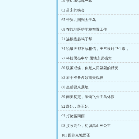
59 铁矿城惊魂一幕
62 吕宋的晚会
65 带弥儿回到太子岛
68 在战地医护学校布置工作
71 连根拔起蝎子帮
74 说破天都不敢相信，王爷设计卫生巾，
77 科技照亮中华 属地永远强大
80 破茧成蝶，你是人间翩翩的精灵
83 着手准备占领南美战役
86 皇后要来属地
89 南美初定，陈镝飞公主岛休假
92 殷妃，殷王妃
95 打赌赢雨雨
98 接收高台，初识高山三公主
101 回到京城面圣