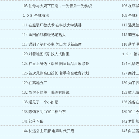
105 伯母与大妈下江南，一为音乐一为纺织
106 在
１０８ 圣城海湾
109 圣城
111 在服装厂教技术 在科技大学演讲
112 遇
114 返回的航程碰见老熟人
115 调
117 遇到了制鞋公主 美出大明新高度
118 薄
120 对着地图找矿找人找财宝
１２１ 
123 在皇上身边下暗线 陪皇后品吕宋绿茶
124 机
126 首次见到高山酋长 着手高台教育计划
127 商
129 在高地办厂
130 为
132 简谱不简单，喝酒有蹊跷
133 敏儿
135 遇见了一个小如是
136 准
138 陈镝不明白宜兰称台东
139 宜
141 部落习俗
142 罗
144 长远公主开府 电声时代开启
145 向