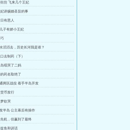
见老街坊 飞来几个王妃
田王妃讲赐婚圣旨的事
见昔日有恩人
说儿子有娇小王妃
技巧
河水滔滔去，历史长河我是谁？
家三口去制药（下）
公主岛唱哭了二妈
莉婷的药名取绝了
打通两区战役 着手半岛开发
币与货币发行
午梦欲哭
开发半岛 公主幕后有操作
赢得先机，但赢到了最终
门、捉鱼和训话