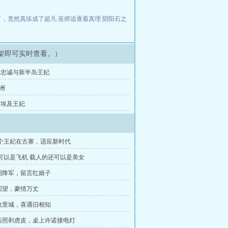
了，竟然真练成了超凡
巫师追逐着真理
阴阳石之
架即可实时查看。）
雅的忠诚与新半岛王妃
欧洲
及与埃及王妃
三个王妃在古寨，适应新时代
的可以是飞机 载人的还可以是美女
明降军，留言红娘子
回望，豪情万丈
故里城，喜遇旧相知
灯高照剥虎皮，桌上许诺接电灯