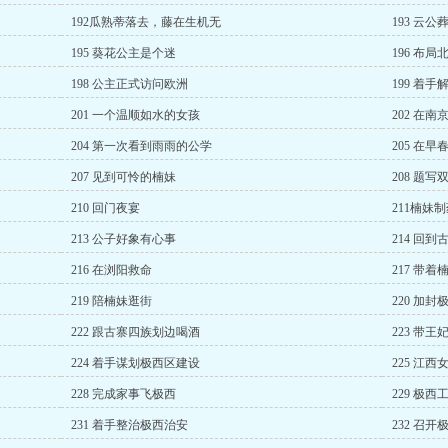
192瓜熟蒂落去，藤在生机无
193 云
195 葵花公主是个迷
196 布
198 公主正式访问欧洲
199 着
201 一个温顺如水的女孩
202 在南
204 第一次看到雨雨的公学
205 在
207 见到可怜的楠妹
208 题
210 回门夜宴
211楠妹
213 公子好象有心事
214 回到
216 在浏阳救命
217 带
219 陪楠妹逛街
220 加封
222 跟古寨四族划边喝酒
223 带
224 着手谋划极西区建设
225 江西
228 完成家事飞极西
229 极
231 着手整治极西治安
232 召