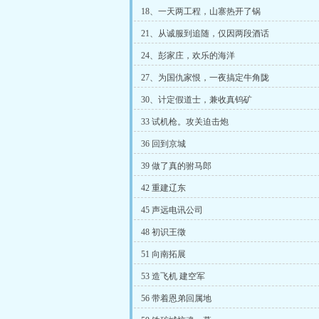
18、一天两工程，山寨热开了锅
21、从诚服到追随，仅因两段酒话
24、彭家庄，欢乐的海洋
27、为国仇家恨，一夜搞定牛角陇
30、计定假道士，兼收真钨矿
33 试机枪。攻关迫击炮
36 回到京城
39 做了真的驸马郎
42 重建辽东
45 声远电讯公司
48 初识王徵
51 向南拓展
53 造飞机 建空军
56 带着恩弟回属地