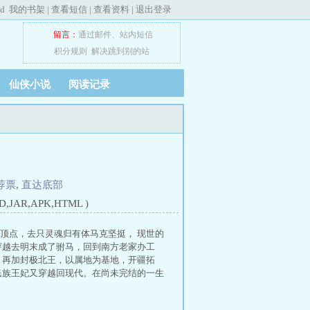
ed
我的书架
|
查看短信
|
查看资料
|
退出登录
留言：
通过邮件
、
站内短信
积分规则
解决跳到别的站
仙侠小说
阅读记录
荐票
,
直达底部
JAR,APK,HTML )
体顶点，去只灵魂归有体马克坚挺， 现世的
穿越去明末成了驸马，回到南方老家办工
，再加封极北王，以属地为基地，开疆拓
民族王妃又穿越回现代。在尚未完结的一生