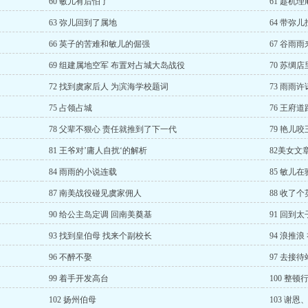
60 敏儿有后怕了
61 趁机
63 弥儿回到了属地
64 带弥
66 英子的苦难和敏儿的倔强
67 谷雨雨
69 组建属地空军 布置对占城大岛战役
70 苏绸
72 找到虞家后人 为滨海学校题词
73 雨雨
75 占领占城
76 王府
78 父辈不狠心 责任就推到了下一代
79 艳儿咬
81 王爷对’庸人自扰‘的解析
82美女文
84 雨雨的小说连载
85 敏儿
87 南美战役碰见虞家佣人
88 收了
90 给公主岛定调 回南美奠基
91 回到太
93 找到皇伯母 找来个副校长
94 浪推浪
96 不醉不娶
97 去接
99 着手开发高台
100 整顿
102 扬州伯母
103 谢