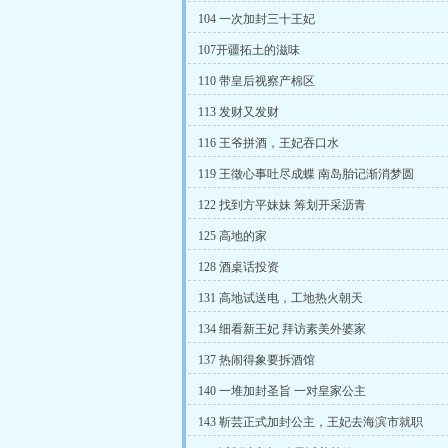
104 一次加封三十王妃
107开疆拓土的滋味
110 带皇后视察产棉区
113 发财又发财
116 王爷拼酒，王妃吞口水
119 王徵心事吐尽成蝶 南岛胎记渐消梦圆
122 找到方平妹妹 筹划开采沥青
125 高地的家
128 酒桌话投资
131 高地试送电，工地热火朝天
134 细看新王妃 拜访素美外婆家
137 热闹得象要拆酒馆
140 一堆加封圣旨 一对皇家公主
143 靳芸正式加封公主，王妃去海滨市就职