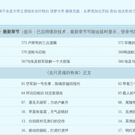
）
弟子全是大帝之资陆长生叶秋白
清梦大帝
横推无敌：从梦境加点开始
吞仙
他太听劝
》最新章节
（提示：已启用缓存技术，最新章节可能会延时显示，登录书
573 卢师哥的三点遗嘱
572 菲
570 泥蛙与石蛙
569再战
567与埃及联军肢解一个大部落
566 埃
《去只灵魂归有体》正文
01 空军副一号失事，陈镝穿越回现代
02 带着
04 拜访旧相识 结交新朋友
05 载人
07、遇见天雄军，力劝卢象升
08、尾随
10、早晨有落霜，天气必晴好
11、岳洲
13、分别前对兄弟们的交待
14、茶洲
16、摇动挖掘机，打虎打虎坪
17、明