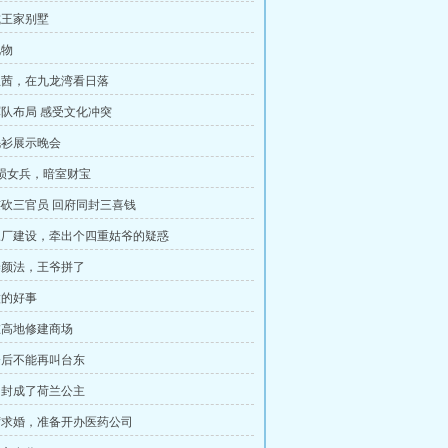
菲城王家别墅
礼物
见兰茜，在九龙湾看日落
整军队布局 感受文化冲突
羊毛衫展示晚会
箫埙女兵，暗室财宝
场连砍三官员 回府同封三喜钱
讨三厂建设，牵出个四重姑爷的疑惑
了养颜法，王爷拼了
做的好事
备在高地修建商场
兰今后不能再叫台东
斯加封成了荷兰公主
兰茜求婚，准备开办医药公司