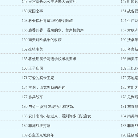
147 皇宫给长远公主送来大婚贺礼
148 听闻
150 家国之事
151 战
153 教会接种青霉 理论培训输血
154 生
156 麝香的香、温泉的水、留声机的声
157 对
159 南美对欧战争的收获
160 扶
162 坐镇南美
163 考察
165 将使用筷子写进学校考核要求
166 南
168 王子庄园
169 王
171 可爱的宾卡王妃
172 落
174 主啊，请宽恕我的迟钝
175 罗
177 步兵战车
178 见
180 与荷兰谈判 发现艳儿有状况
181 布
183 安排南南小姨过来，看到许多旧识宫女
184 南美
186 非洲战役打响
187 非洲
189 公主回京城拜年
190 陈