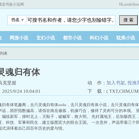
Hi,
undefin
藏读书族小说网
搜 索
书名
他
网游小说
玄幻小说
都市小说
科幻小说
耽美小说
节列表
灵魂归有体
马克坚挺
动 作：
加入书架
,
投推
25/9/24 10:04:01
下 载：( TXT,CHM,UMD,
魂归有体笔趣阁，去只灵魂归有体sodu，去只灵魂归有体小说，去只灵魂归有
声远，因肝指数偏高，请假在南岳修炼，机缘巧合，修得了灵肉可分的本领。 
、编练新军，择时北上，灭鞑子，破贼军，救大明。 先封属地王，后加极西王
育、科技、军事和民生，建立版图宏大的联合王国。 一次意外，声远带着三个
缩式演绎着自己四百年历史的爱与情。