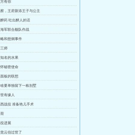
远方有你
备视察，王府新添王子与公主
产麻醉药 吐出醉人的话
欧洲海军联合舰队作战
桑策略和慈炯事件
新三师
美不知名的水果
妃各怀秘密使命
地扇面板的联想
斯为啥要单独留下一栋别墅
到后世有缘人
置非西战役 准备艳儿手术
薄荷
战役进展
镝感觉云伯过世了