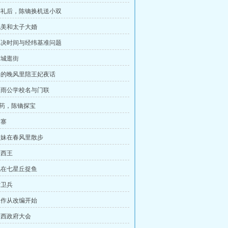
公葬礼后，陈镝换机送小双
局北美和太子大婚
手解决时间与经纬基准问题
京城逛街
早春的晚风里陪王妃夜话
写双雨公学校名与门联
制药，陈镝探宝
古寨
着楠妹在春风里散步
极西王
王妃在七星丘捉鱼
女卫兵
西工作从改编开始
开极西政府大会