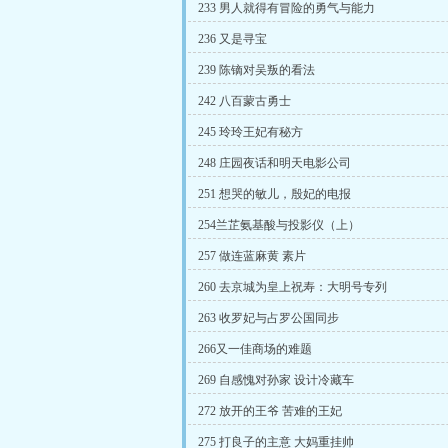
233 男人就得有冒险的勇气与能力
236 又是寻宝
239 陈镝对吴叛的看法
242 八百蒙古勇士
245 玲玲王妃有秘方
248 庄园夜话和明天电影公司
251 想哭的敏儿，殷妃的电报
254兰芷氨基酸与投影仪（上）
257 做连蓝麻黄 素片
260 去京城为皇上祝寿：大明号专列
263 收罗妃与占罗公国同步
266又一佳商场的难题
269 自感愧对孙家 设计冷藏车
272 放开的王爷 苦难的王妃
275 打良子的主意 大妈重挂帅