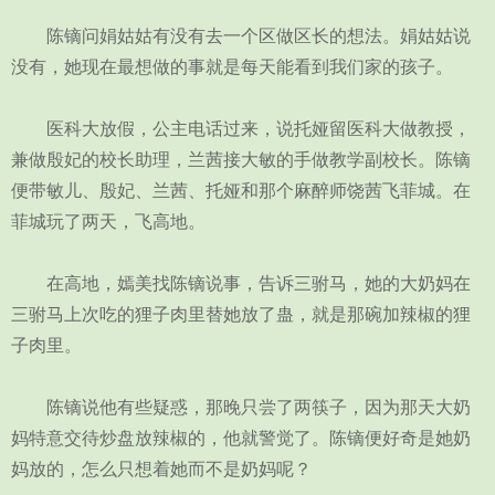
陈镝问娟姑姑有没有去一个区做区长的想法。娟姑姑说
没有，她现在最想做的事就是每天能看到我们家的孩子。
医科大放假，公主电话过来，说托娅留医科大做教授，
兼做殷妃的校长助理，兰茜接大敏的手做教学副校长。陈镝
便带敏儿、殷妃、兰茜、托娅和那个麻醉师饶茜飞菲城。在
菲城玩了两天，飞高地。
在高地，嫣美找陈镝说事，告诉三驸马，她的大奶妈在
三驸马上次吃的狸子肉里替她放了蛊，就是那碗加辣椒的狸
子肉里。
陈镝说他有些疑惑，那晚只尝了两筷子，因为那天大奶
妈特意交待炒盘放辣椒的，他就警觉了。陈镝便好奇是她奶
妈放的，怎么只想着她而不是奶妈呢？