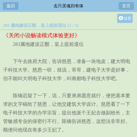
返回
去只灵魂归有体
首页
设置
283 属地建设正酣，皇上提前退位 (1 / 5)
关灯
《关闭小说畅读模式体验更好》
大
283属地建设正酣，皇上提前退位
中
小
下午去政府大院，告诉慈恩，准备一块地皮，建大明电
子科技大学。慈恩一听，就说，哥哥，建电子大学是好事，
但不能叫大明电子科技大学，叫南都电子科技大学吧。
陈镝迟疑了一下，说，只要弟弟愿意就行，便把基本要
求的文字稿给了慈恩，让他交建筑大学设计。慈恩看了一下
电子科技大学的办学宗旨，提出他派个王妃去做副校长，主
管敏感专业的保密行不行。陈镝告诉慈恩，这想法非常好。
顺便问他现在有多少王妃了。