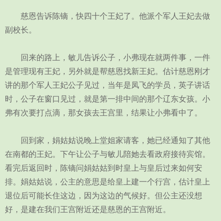
慈恩告诉陈镝，快四十个王妃了。他派个军人王妃去做
副校长。
回来的路上，敏儿告诉公子，小弗现在就两件事，一件
是管理现有王妃，另外就是帮慈恩找新王妃。估计慈恩刚才
讲的那个军人王妃公子见过，当年是凤飞的学员，英子讲话
时，公子在窗口见过，就是第一排中间的那个辽东女孩。小
弗有次要打点滴，那女孩去王宫里，结果让小弗看中了。
回到家，娟姑姑说晚上堂姐家请客，她已经通知了其他
在南都的王妃。下午让公子与敏儿陪她去看政府接待宾馆。
看完后返回时，陈镝问娟姑姑到时皇上与皇后过来如何安
排。娟姑姑说，公主的意思是给皇上建一个行宫，估计皇上
退位后可能长住这边，因为这边的气候好。但公主还没想
好，是建在我们王宫附近还是慈恩的王宫附近。